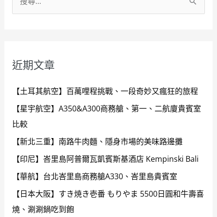
搜
尋
關
鍵
近期文章
字
:
【土耳其航空】百萬哩程挑戰、一段奇妙又瘋狂的旅程
【星宇航空】A350&A300商務艙、第一、二航廈貴賓室
比較
【新北三重】南路牛肉麵、隱身市場的美味路邊攤
【印尼】峇里島阿普爾瓦凱賓斯基酒店 Kempinski Bali
【華航】台北峇里島商務艙A330、峇里島貴賓室
【日本大阪】すき焼き壱番 もりやま 5500日圓和牛壽喜
燒、涮涮鍋吃到飽