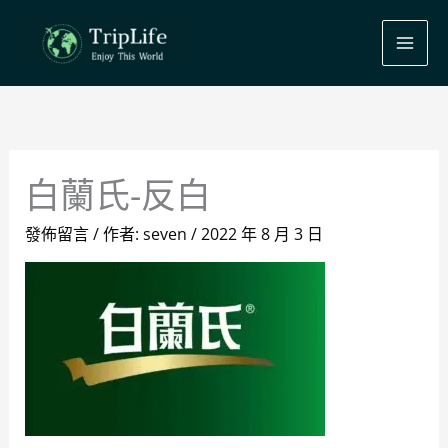
跳
至
主
要
內
容
白蘭氏-反白
發佈留言
/ 作者:
seven
/
2022 年 8 月 3 日