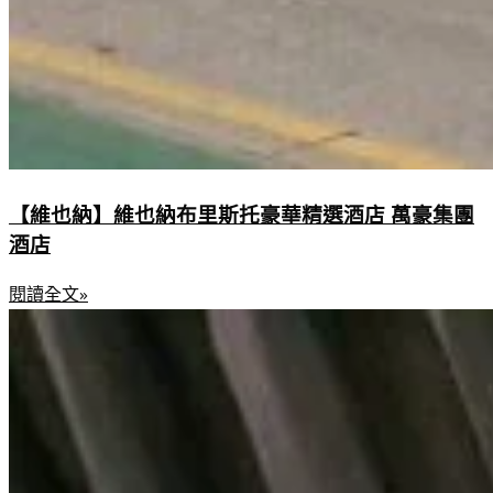
【維也納】維也納布里斯托豪華精選酒店 萬豪集團
酒店
閱讀全文»