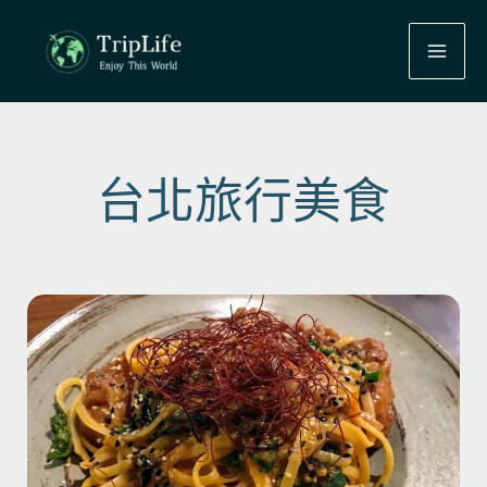
跳
至
主
要
內
容
台北旅行美食
頁
頁
頁
面
面
面