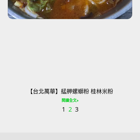
【台北萬華】艋舺螺螄粉 桂林米粉
閱讀全文»
1
2
3