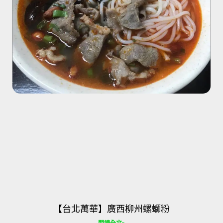
【台北萬華】廣西柳州螺螄粉