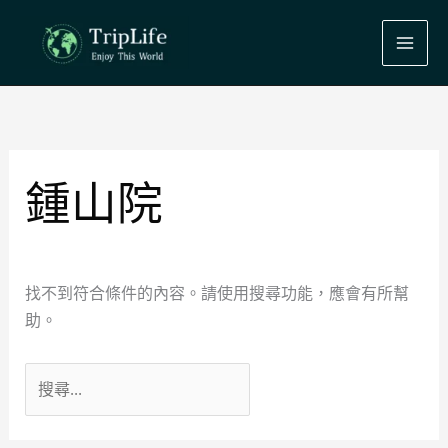
跳
至
主
要
搜
內
尋
容
關
鍵
鍾山院
字:
找不到符合條件的內容。請使用搜尋功能，應會有所幫
助。