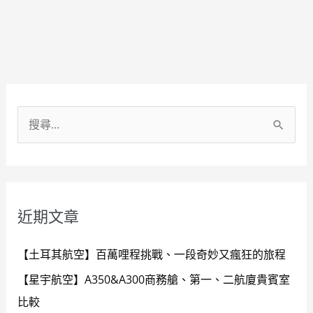
Facebook
Instagram
YouTube
搜
尋
關
鍵
近期文章
字
:
【土耳其航空】百萬哩程挑戰、一段奇妙又瘋狂的旅程
【星宇航空】A350&A300商務艙、第一、二航廈貴賓室
比較