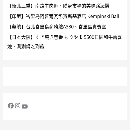
【新北三重】南路牛肉麵、隱身市場的美味路邊攤
【印尼】峇里島阿普爾瓦凱賓斯基酒店 Kempinski Bali
【華航】台北峇里島商務艙A330、峇里島貴賓室
【日本大阪】すき焼き壱番 もりやま 5500日圓和牛壽喜
燒、涮涮鍋吃到飽