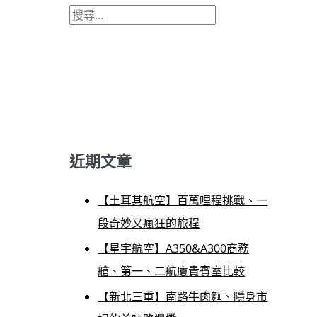
近期文章
【土耳其航空】百萬哩程挑戰、一
段奇妙又瘋狂的旅程
【星宇航空】A350&A300商務
艙、第一、二航廈貴賓室比較
【新北三重】南路牛肉麵、隱身市