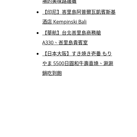
場的美味路邊攤
【印尼】峇里島阿普爾瓦凱賓斯基
酒店 Kempinski Bali
【華航】台北峇里島商務艙
A330、峇里島貴賓室
【日本大阪】すき焼き壱番 もり
やま 5500日圓和牛壽喜燒、涮涮
鍋吃到飽