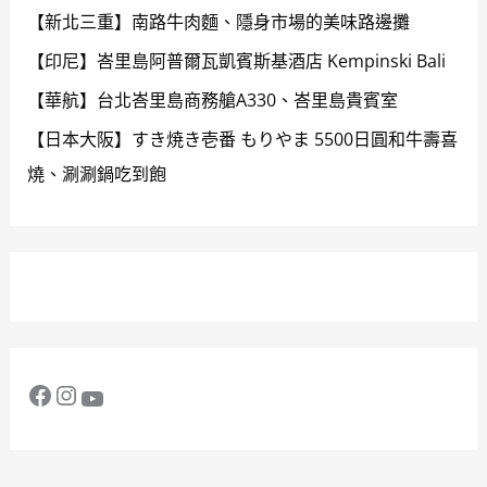
【新北三重】南路牛肉麵、隱身市場的美味路邊攤
【印尼】峇里島阿普爾瓦凱賓斯基酒店 Kempinski Bali
【華航】台北峇里島商務艙A330、峇里島貴賓室
【日本大阪】すき焼き壱番 もりやま 5500日圓和牛壽喜
燒、涮涮鍋吃到飽