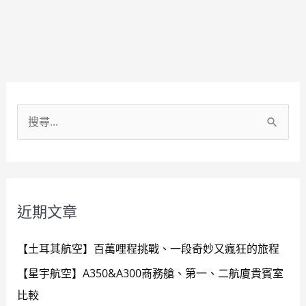
Facebook
Instagram
YouTube
搜
尋
關
鍵
近期文章
字
:
【土耳其航空】百萬哩程挑戰、一段奇妙又瘋狂的旅程
【星宇航空】A350&A300商務艙、第一、二航廈貴賓室
比較