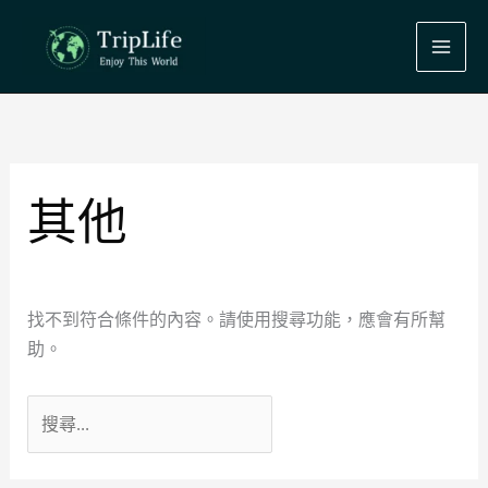
跳
至
主
要
搜
內
尋
容
關
鍵
其他
字:
找不到符合條件的內容。請使用搜尋功能，應會有所幫
助。