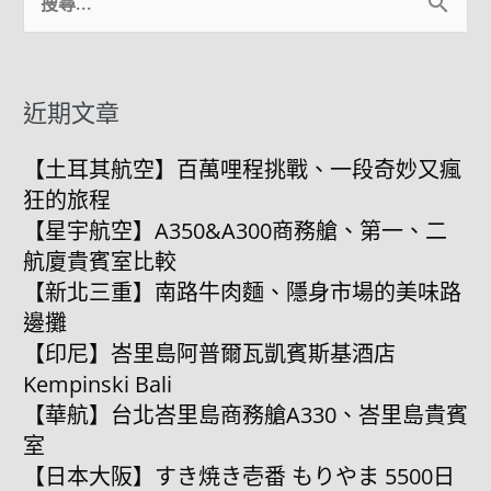
搜
尋
關
鍵
近期文章
字:
【土耳其航空】百萬哩程挑戰、一段奇妙又瘋
狂的旅程
【星宇航空】A350&A300商務艙、第一、二
航廈貴賓室比較
【新北三重】南路牛肉麵、隱身市場的美味路
邊攤
【印尼】峇里島阿普爾瓦凱賓斯基酒店
Kempinski Bali
【華航】台北峇里島商務艙A330、峇里島貴賓
室
【日本大阪】すき焼き壱番 もりやま 5500日