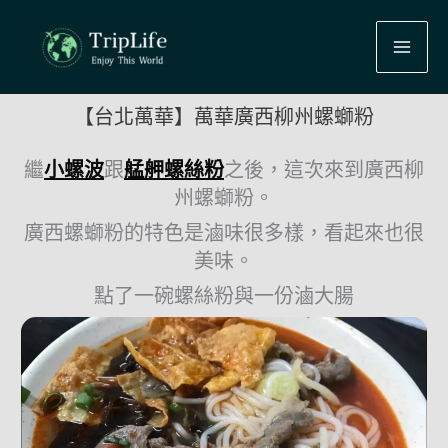
跳
至
主
要
【台北萬華】萬華廣西柳州螺螄粉
內
容
繼
小螺波
跟
艋舺螺絲粉
之後，這次來到廣西柳
州螺螄粉。
廣西螺螄粉的特色是滷味很多樣，看起來也很
美味。
點了一碗螺絲粉與一份滷大腸