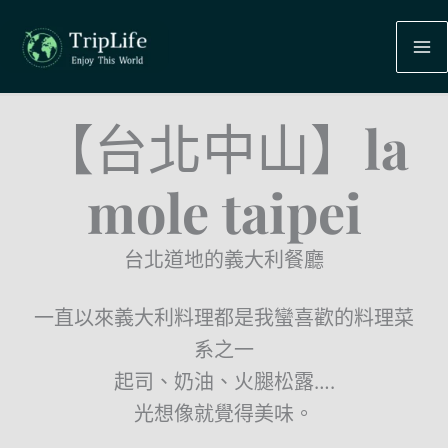
跳
至
主
要
內
【台北中山】la
容
mole taipei
台北道地的義大利餐廳
一直以來義大利料理都是我蠻喜歡的料理菜
系之一
起司、奶油、火腿松露….
光想像就覺得美味。