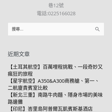
巷12號
電話:0225166028
Facebook
Instagram
YouTube
搜
尋
關
鍵
近期文章
字:
【土耳其航空】百萬哩程挑戰、一段奇妙又
瘋狂的旅程
【星宇航空】A350&A300商務艙、第一、
二航廈貴賓室比較
【新北三重】南路牛肉麵、隱身市場的美味
路邊攤
【印尼】峇里島阿普爾瓦凱賓斯基酒店