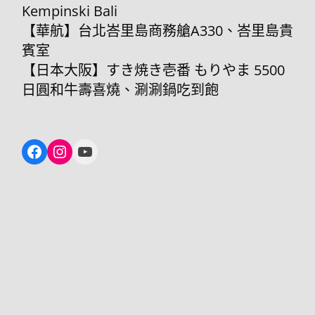
Kempinski Bali
【華航】台北峇里島商務艙A330、峇里島貴
賓室
【日本大阪】すき焼き壱番 もりやま 5500
日圓和牛壽喜燒、涮涮鍋吃到飽