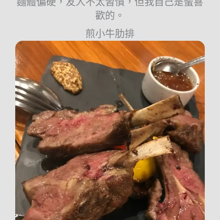
麵體偏硬，友人不太習慣，但我自己是蠻喜
歡的。
煎小牛肋排