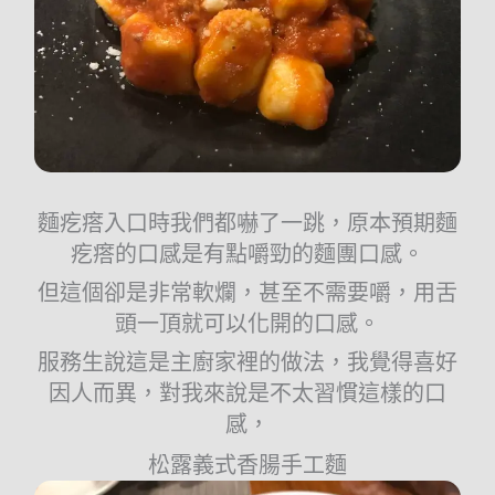
麵疙瘩入口時我們都嚇了一跳，原本預期麵
疙瘩的口感是有點嚼勁的麵團口感。
但這個卻是非常軟爛，甚至不需要嚼，用舌
頭一頂就可以化開的口感。
服務生說這是主廚家裡的做法，我覺得喜好
因人而異，對我來說是不太習慣這樣的口
感，
松露義式香腸手工麵