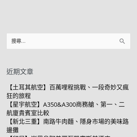
Facebook
Instagram
YouTube
搜
尋
關
鍵
近期文章
字:
【土耳其航空】百萬哩程挑戰、一段奇妙又瘋
狂的旅程
【星宇航空】A350&A300商務艙、第一、二
航廈貴賓室比較
【新北三重】南路牛肉麵、隱身市場的美味路
邊攤