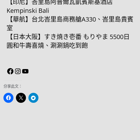
【印尼】峇里島阿普爾瓦凱賓斯基酒店
Kempinski Bali
【華航】台北峇里島商務艙A330、峇里島貴賓
室
【日本大阪】すき焼き壱番 もりやま 5500日
圓和牛壽喜燒、涮涮鍋吃到飽
分享此文：