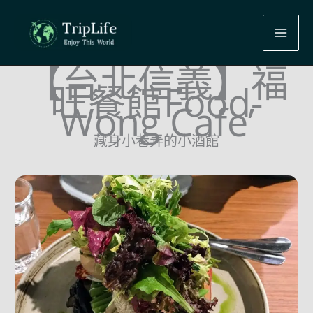
跳
至
主
【台北信義】福
要
旺餐館Food-
內
Wong Cafe’
容
藏身小巷弄的小酒館